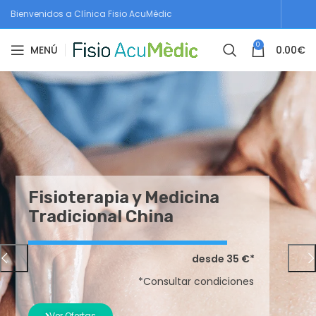
Bienvenidos a Clínica Fisio AcuMèdic
0
MENÚ
0.00
€
Estética Facial
desde 25 €*
*Consultar Condiciones
Ver Ofertas