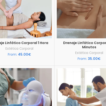
je Linfático Corporal 1 Hora
Drenaje Linfático Corpo
Minutos
Estética Corporal
Estética Corporal
From:
45.00
€
From:
35.00
€