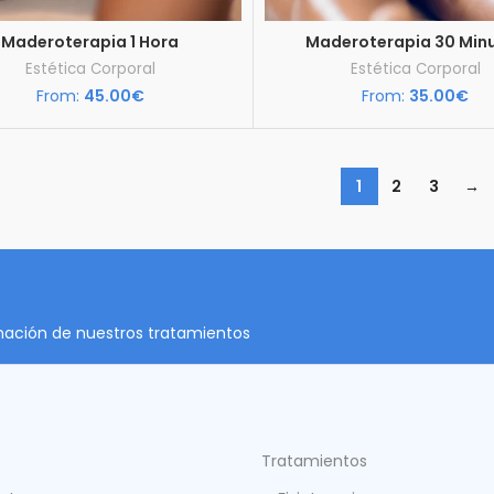
Maderoterapia 1 Hora
Maderoterapia 30 Min
Estética Corporal
Estética Corporal
From:
45.00
€
From:
35.00
€
1
2
3
→
rmación de nuestros tratamientos
Tratamientos