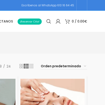
Escríbenos al WhatsApp 613 16 64 45
CTANOS
0
/
0.00
€
¡Reservar Cita!
18
24