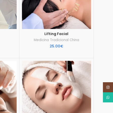
Lifting Facial
Medicina Tradicional China
25.00
€
Inst
What