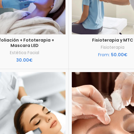
foliación + Fototerapia +
Fisioterapia y MTC
Mascara LED
Fisioterapia
Estética Facial
From:
50.00
€
30.00
€