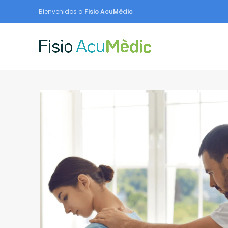
Bienvenidos a
Fisio AcuMèdic