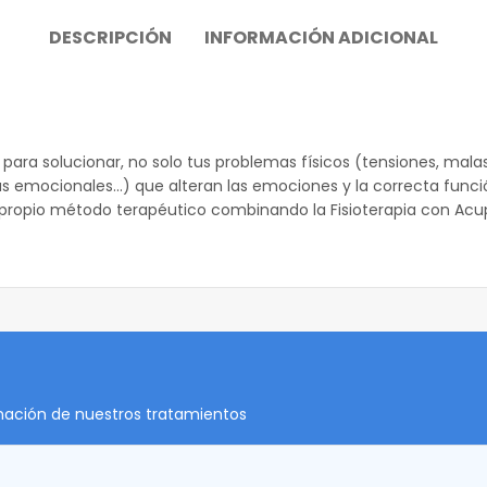
DESCRIPCIÓN
INFORMACIÓN ADICIONAL
 para solucionar, no solo tus problemas físicos (tensiones, mala
as emocionales…) que alteran las emociones y la correcta fun
o propio método terapéutico combinando la Fisioterapia con Acu
rmación de nuestros tratamientos