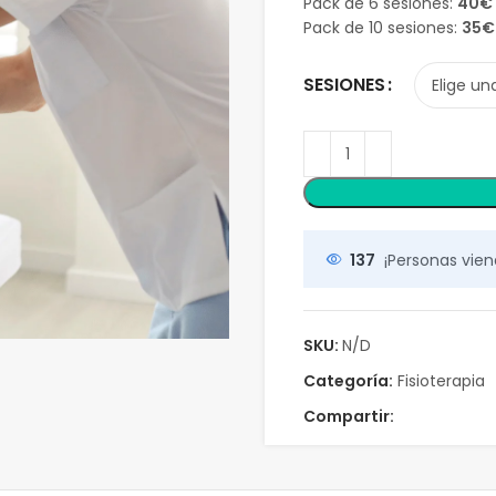
Pack de 6 sesiones:
40€
Pack de 10 sesiones:
35€
SESIONES
137
¡Personas vien
SKU:
N/D
Categoría:
Fisioterapia
Compartir: