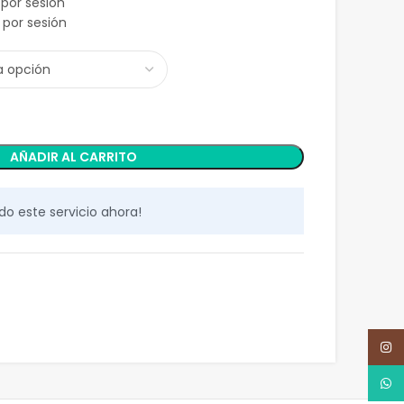
por sesión
por sesión
AÑADIR AL CARRITO
do este servicio ahora!
Inst
What