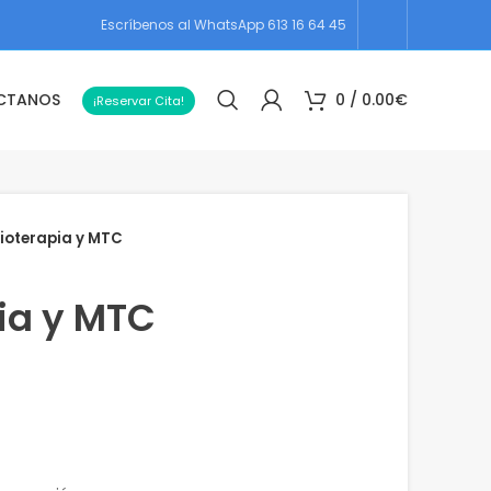
Escríbenos al WhatsApp 613 16 64 45
CTANOS
0
/
0.00
€
¡Reservar Cita!
sioterapia y MTC
pia y MTC