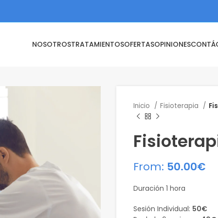
NOSOTROS
TRATAMIENTOS
OFERTAS
OPINIONES
CONTÁ
Inicio
Fisioterapia
Fi
Fisiotera
From:
50.00
€
Duración 1 hora
Sesión Individual:
50€