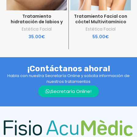
Tratamiento
Tratamiento Facial con
hidratación de labios y
cóctel Multivitamínico
zona peribucal
Estética Facial
Estética Facial
35.00
€
55.00
€
¡Contáctanos ahora!
Habla con nuestra Secretaría Online y solicita información de
nuestros tratamientos
¡Secretaría Online!