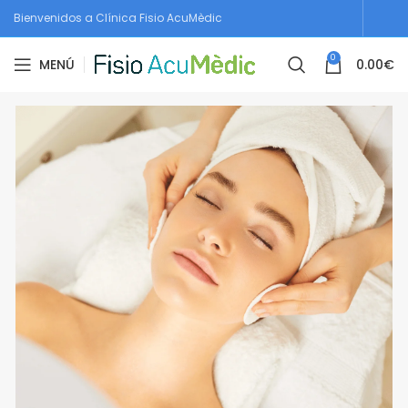
Bienvenidos a Clínica Fisio AcuMèdic
0
MENÚ
0.00
€