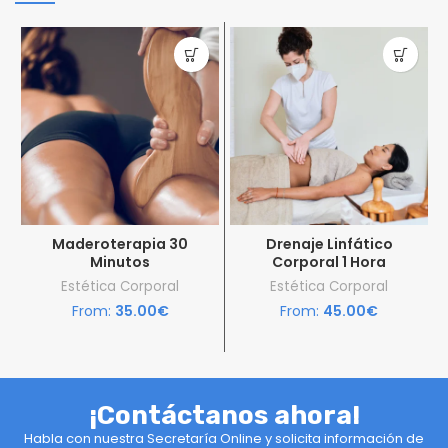
Maderoterapia 30
Drenaje Linfático
Minutos
Corporal 1 Hora
Estética Corporal
Estética Corporal
From:
35.00
€
From:
45.00
€
¡Contáctanos ahora!
Habla con nuestra Secretaría Online y solicita información de