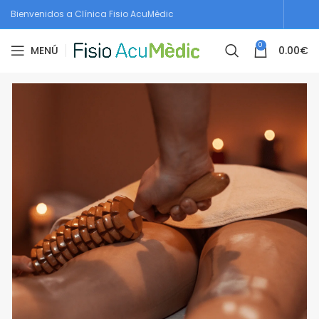
Bienvenidos a Clínica Fisio AcuMèdic
0
MENÚ
0.00
€