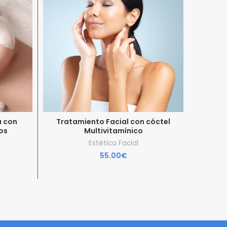
a con
Tratamiento Facial con cóctel
Tratam
os
Multivitamínico
reafir
Estética Facial
55.00
€