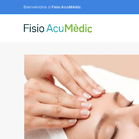
Bienvenidos a
Fisio AcuMèdic