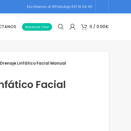
Escríbenos al WhatsApp 613 16 64 45
CTANOS
0
/
0.00
€
¡Reservar Cita!
Drenaje Linfático Facial Manual
nfático Facial