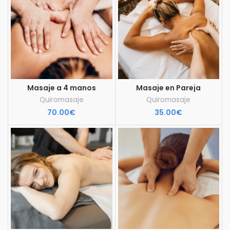
Masaje a 4 manos
Masaje en Pareja
Quiromasaje
Quiromasaje
70.00
€
35.00
€